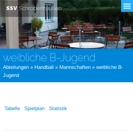
SSV
Schrobenhausen
weibliche B-Jugend
Abteilungen
»
Handball
»
Mannschaften
» weibliche B-
Jugend
Tabelle
Spielplan
Statistik