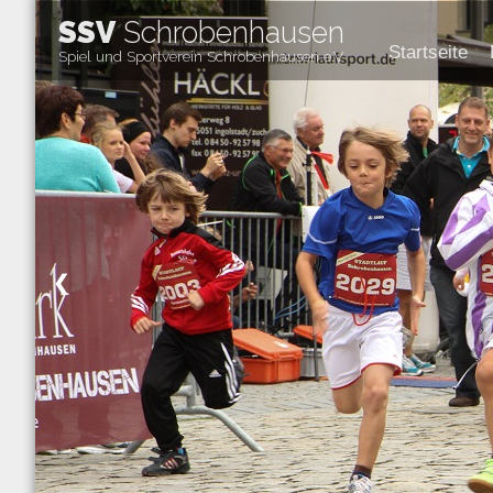
SSV
Schrobenhausen
Startseite
Spiel und Sportverein Schrobenhausen e.V
❮