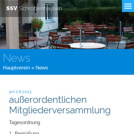
SSV
Schrobenhausen
News
Hauptverein
» News
am 2.8.2023
außerordentlichen
Mitgliederversammlung
Tagesordnung
1. Begrüßung