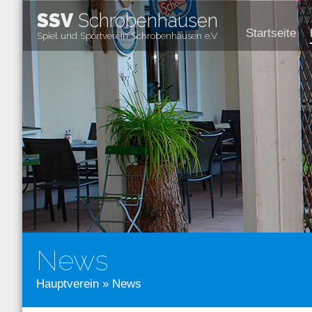
SSV
Schrobenhausen
Startseite
Spiel und Sportverein Schrobenhausen e.V
News
Hauptverein
» News